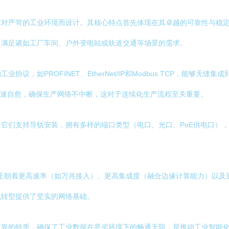
严苛的工业环境而设计。其核心特点首先体现在其卓越的可靠性与稳定性上
，满足诸如工厂车间、户外变电站或轨道交通等场景的需求。
议，如PROFINET、EtherNet/IP和Modbus TCP，能够
的快速自愈，确保生产网络不中断，这对于连续化生产流程至关重要。
它们支持导轨安装，拥有多样的端口类型（电口、光口、PoE供电口）
交换机正朝着更高速率（如万兆接入）、更高集成度（融合边缘计算能力）
化转型提供了坚实的网络基础。
可靠的特质，确保了工业数据在恶劣环境下的畅通无阻，是推动工业智能