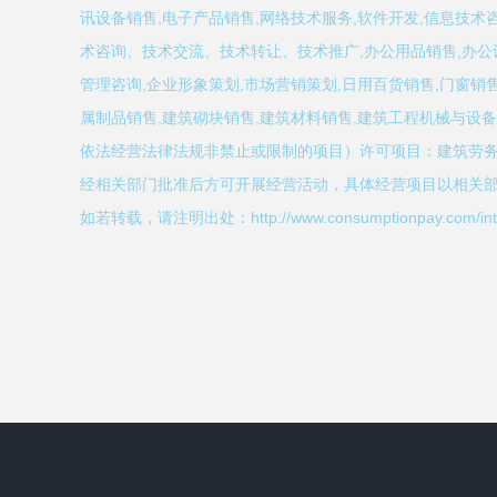
讯设备销售,电子产品销售,网络技术服务,软件开发,信息技术
术咨询、技术交流、技术转让、技术推广,办公用品销售,办公
管理咨询,企业形象策划,市场营销策划,日用百货销售,门窗销售
属制品销售,建筑砌块销售,建筑材料销售,建筑工程机械与设
依法经营法律法规非禁止或限制的项目）许可项目：建筑劳
经相关部门批准后方可开展经营活动，具体经营项目以相关
如若转载，请注明出处：http://www.consumptionpay.com/intro